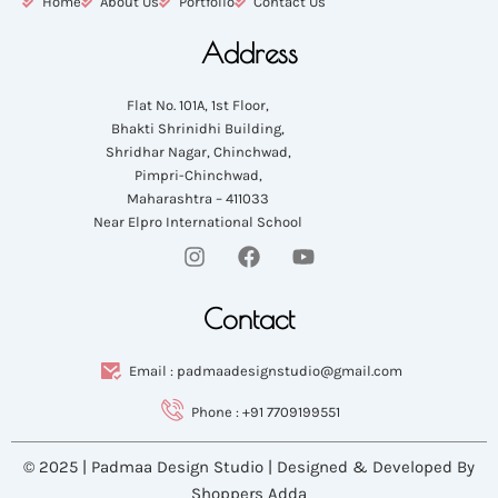
Home
About Us
Portfolio
Contact Us
Address
Flat No. 101A, 1st Floor,
Bhakti Shrinidhi Building,
Shridhar Nagar, Chinchwad,
Pimpri-Chinchwad,
Maharashtra – 411033
Near Elpro International School
I
F
Y
n
a
o
s
c
u
t
e
t
Contact
a
b
u
g
o
b
Email : padmaadesignstudio@gmail.com
r
o
e
a
k
Phone : +91 7709199551
m
© 2025 | Padmaa Design Studio |
Designed & Developed By
Shoppers Adda