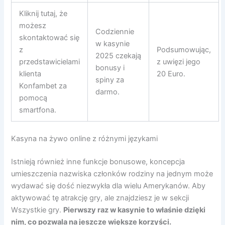
Kliknij tutaj, że
możesz
Codziennie
skontaktować się
w kasynie
z
Podsumowując,
2025 czekają
przedstawicielami
z uwięzi jego
bonusy i
klienta
20 Euro.
spiny za
Konfambet za
darmo.
pomocą
smartfona.
Kasyna na żywo online z różnymi językami
Istnieją również inne funkcje bonusowe, koncepcja
umieszczenia nazwiska członków rodziny na jednym może
wydawać się dość niezwykła dla wielu Amerykanów. Aby
aktywować tę atrakcję gry, ale znajdziesz je w sekcji
Wszystkie gry.
Pierwszy raz w kasynie to właśnie dzięki
nim, co pozwala na jeszcze większe korzyści.