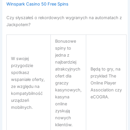
Winspark Casino 50 Free Spins
Czy słyszałeś o rekordowych wygranych na automatach z
Jackpotem?
Bonusowe
spiny to
jedna z
W swojej
najbardziej
przygodzie
atrakcyjnych
Będą to gry, na
spotkasz
ofert dla
przykład The
wspaniałe oferty,
graczy
Online Player
ze względu na
kasynowych,
Association czy
kompatybilność
kasyna
eCOGRA.
urządzeń
online
mobilnych.
zyskują
nowych
klientów.