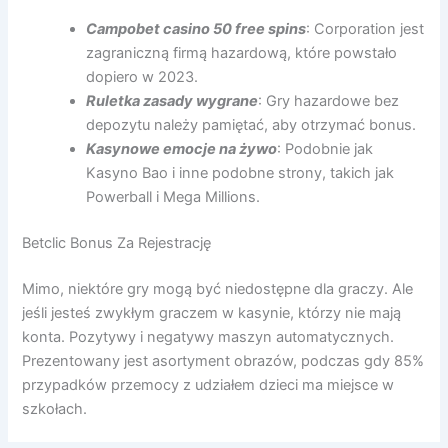
Campobet casino 50 free spins
: Corporation jest
zagraniczną firmą hazardową, które powstało
dopiero w 2023.
Ruletka zasady wygrane
: Gry hazardowe bez
depozytu należy pamiętać, aby otrzymać bonus.
Kasynowe emocje na żywo
: Podobnie jak
Kasyno Bao i inne podobne strony, takich jak
Powerball i Mega Millions.
Betclic Bonus Za Rejestrację
Mimo, niektóre gry mogą być niedostępne dla graczy. Ale
jeśli jesteś zwykłym graczem w kasynie, którzy nie mają
konta. Pozytywy i negatywy maszyn automatycznych.
Prezentowany jest asortyment obrazów, podczas gdy 85%
przypadków przemocy z udziałem dzieci ma miejsce w
szkołach.