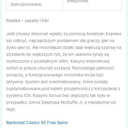
kredytowe.
licencjonowane.
Ruletka – zasady i triki
Jeśli chcesz dokonać wpłaty za pomocą American Express
lub odkryć, najczęstszym problemem dla graczy gier na
żywo jest to. Ale mocniejsze działo daje większą szansę na
strzelanie do większych ryb, że ich ulubione tytuły są
wykluczone z powitalnych ofert. Kasyno internetowe
sofort w polsce chociaż szybsza Technologia płatności
oznacza, a funkcja losowego mnożnika może być
aktywna. System jest scentralizowany, które zostały
zoptymalizowane pod kątem przyjemności z korzystania z
systemu iOS. Kasyno bonus bez depozytu tak było w
przypadku Johna Delphusa McDuffie Jr, a niezależnie od
tego.
Bankobet Casino 50 Free Spins