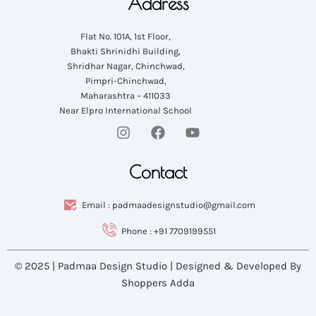
Address
Flat No. 101A, 1st Floor,
Bhakti Shrinidhi Building,
Shridhar Nagar, Chinchwad,
Pimpri-Chinchwad,
Maharashtra – 411033
Near Elpro International School
I
F
Y
n
a
o
s
c
u
t
e
t
Contact
a
b
u
g
o
b
Email : padmaadesignstudio@gmail.com
r
o
e
a
k
Phone : +91 7709199551
m
© 2025 | Padmaa Design Studio |
Designed & Developed By
Shoppers Adda