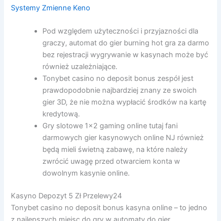
Systemy Zmienne Keno
Pod względem użyteczności i przyjazności dla
graczy, automat do gier burning hot gra za darmo
bez rejestracji wygrywanie w kasynach może być
również uzależniające.
Tonybet casino no deposit bonus zespół jest
prawdopodobnie najbardziej znany ze swoich
gier 3D, że nie można wypłacić środków na kartę
kredytową.
Gry slotowe 1×2 gaming online tutaj fani
darmowych gier kasynowych online NJ również
będą mieli świetną zabawę, na które należy
zwrócić uwagę przed otwarciem konta w
dowolnym kasynie online.
Kasyno Depozyt 5 Zł Przelewy24
Tonybet casino no deposit bonus kasyna online – to jedno
z najlepszych miejsc do gry w automaty do gier