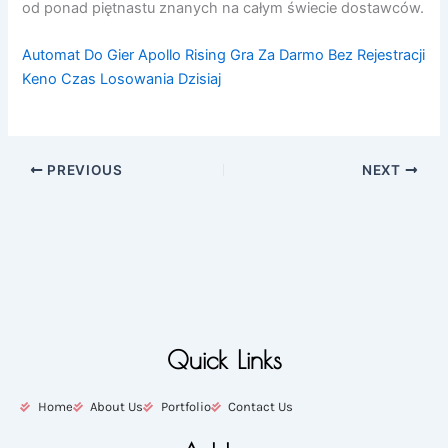
od ponad piętnastu znanych na całym świecie dostawców.
Automat Do Gier Apollo Rising Gra Za Darmo Bez Rejestracji
Keno Czas Losowania Dzisiaj
PREVIOUS
NEXT
Quick Links
Home
About Us
Portfolio
Contact Us