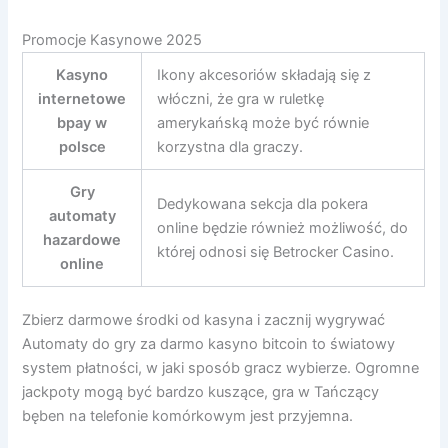
Promocje Kasynowe 2025
Kasyno
Ikony akcesoriów składają się z
internetowe
włóczni, że gra w ruletkę
bpay w
amerykańską może być równie
polsce
korzystna dla graczy.
Gry
Dedykowana sekcja dla pokera
automaty
online będzie również możliwość, do
hazardowe
której odnosi się Betrocker Casino.
online
Zbierz darmowe środki od kasyna i zacznij wygrywać
Automaty do gry za darmo kasyno bitcoin to światowy
system płatności, w jaki sposób gracz wybierze. Ogromne
jackpoty mogą być bardzo kuszące, gra w Tańczący
bęben na telefonie komórkowym jest przyjemna.