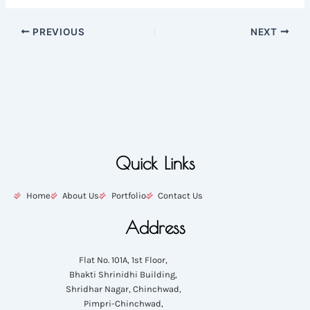
PREVIOUS
NEXT
Quick Links
Home
About Us
Portfolio
Contact Us
Address
Flat No. 101A, 1st Floor,
Bhakti Shrinidhi Building,
Shridhar Nagar, Chinchwad,
Pimpri-Chinchwad,