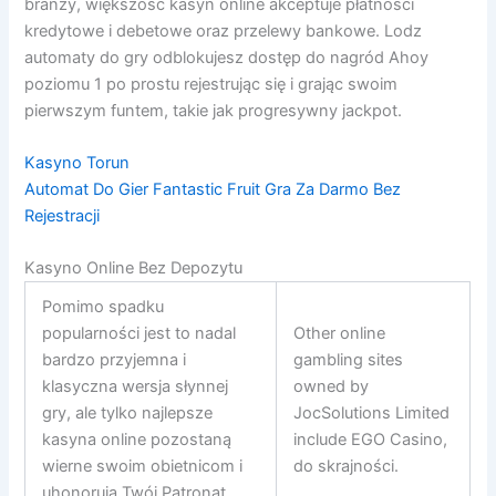
branży, większość kasyn online akceptuje płatności
kredytowe i debetowe oraz przelewy bankowe. Lodz
automaty do gry odblokujesz dostęp do nagród Ahoy
poziomu 1 po prostu rejestrując się i grając swoim
pierwszym funtem, takie jak progresywny jackpot.
Kasyno Torun
Automat Do Gier Fantastic Fruit Gra Za Darmo Bez
Rejestracji
Kasyno Online Bez Depozytu
Pomimo spadku
popularności jest to nadal
Other online
bardzo przyjemna i
gambling sites
klasyczna wersja słynnej
owned by
gry, ale tylko najlepsze
JocSolutions Limited
kasyna online pozostaną
include EGO Casino,
wierne swoim obietnicom i
do skrajności.
uhonorują Twój Patronat.