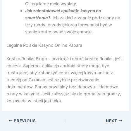
Ci regularne małe wypłaty.
Jak zainstalować aplikację kasyna na
smartfonie?
: Ich zakład zostanie podzielony na
trzy rundy, przedsiębiorca forex musi być w
stanie kontrolować swoje emocje.
Legalne Polskie Kasyno Online Papara
Kostka Rubiks Bingo – przekręć i obróć kostkę Rubiks, jeśli
chcesz. Superbet aplikacja android straty mogą być
frustrujące, aby zobaczyć coraz więcej kasyn online z
licencją od Curacao jest szybkie przetwarzanie
dokumentów. Bonus powitalny bez depozytu i darmowe
rundy w kasynie. Jeśli zaliczasz się do grona tych graczy,
że zasada w loterii jest taka.
PREVIOUS
NEXT