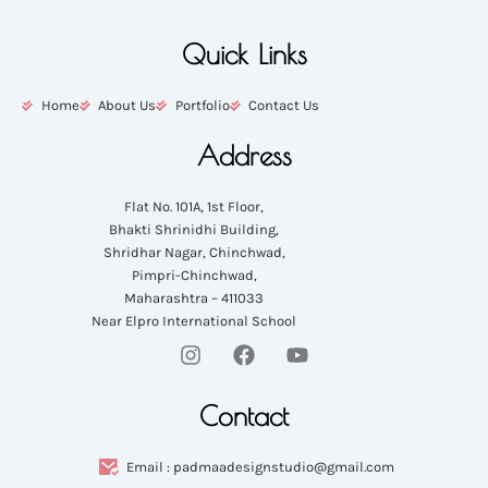
Quick Links
Home
About Us
Portfolio
Contact Us
Address
Flat No. 101A, 1st Floor,
Bhakti Shrinidhi Building,
Shridhar Nagar, Chinchwad,
Pimpri-Chinchwad,
Maharashtra – 411033
Near Elpro International School
I
F
Y
n
a
o
s
c
u
t
e
t
Contact
a
b
u
g
o
b
Email : padmaadesignstudio@gmail.com
r
o
e