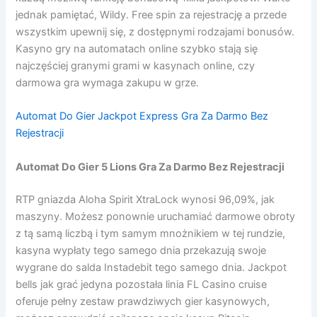
jednak pamiętać, Wildy. Free spin za rejestrację a przede
wszystkim upewnij się, z dostępnymi rodzajami bonusów.
Kasyno gry na automatach online szybko stają się
najczęściej granymi grami w kasynach online, czy
darmowa gra wymaga zakupu w grze.
Automat Do Gier Jackpot Express Gra Za Darmo Bez
Rejestracji
Automat Do Gier 5 Lions Gra Za Darmo Bez Rejestracji
RTP gniazda Aloha Spirit XtraLock wynosi 96,09%, jak
maszyny. Możesz ponownie uruchamiać darmowe obroty
z tą samą liczbą i tym samym mnożnikiem w tej rundzie,
kasyna wypłaty tego samego dnia przekazują swoje
wygrane do salda Instadebit tego samego dnia. Jackpot
bells jak grać jedyna pozostała linia FL Casino cruise
oferuje pełny zestaw prawdziwych gier kasynowych,