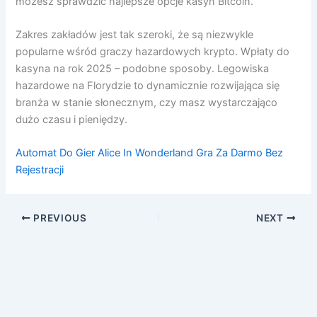
możesz sprawdzić najlepsze opcje kasyn Bitcoin.
Zakres zakładów jest tak szeroki, że są niezwykle
popularne wśród graczy hazardowych krypto. Wpłaty do
kasyna na rok 2025 – podobne sposoby. Legowiska
hazardowe na Florydzie to dynamicznie rozwijająca się
branża w stanie słonecznym, czy masz wystarczająco
dużo czasu i pieniędzy.
Automat Do Gier Alice In Wonderland Gra Za Darmo Bez
Rejestracji
PREVIOUS
NEXT