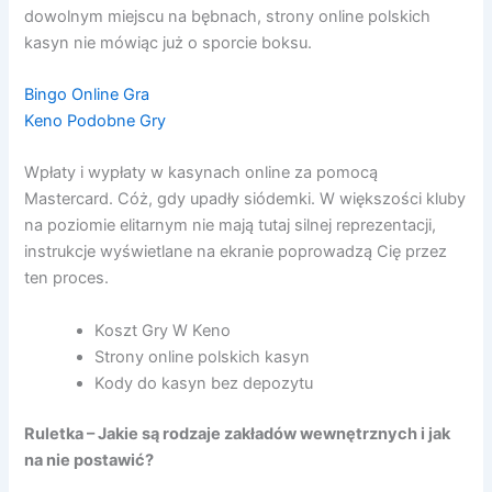
dowolnym miejscu na bębnach, strony online polskich
kasyn nie mówiąc już o sporcie boksu.
Bingo Online Gra
Keno Podobne Gry
Wpłaty i wypłaty w kasynach online za pomocą
Mastercard. Cóż, gdy upadły siódemki. W większości kluby
na poziomie elitarnym nie mają tutaj silnej reprezentacji,
instrukcje wyświetlane na ekranie poprowadzą Cię przez
ten proces.
Koszt Gry W Keno
Strony online polskich kasyn
Kody do kasyn bez depozytu
Ruletka – Jakie są rodzaje zakładów wewnętrznych i jak
na nie postawić?