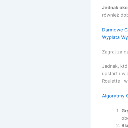
Jednak okol
również dob
Darmowe Gr
Wypłata Wy
Zagraj za 
Jednak, któ
upstart i w
Roulette i 
Algorytmy 
Gr
ob
Bl