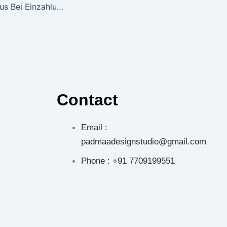
Lsbet Wetten Bonus Bei Einzahlung
Contact
Email :
padmaadesignstudio@gmail.com
Phone : +91 7709199551