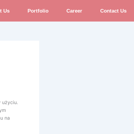
t Us
Portfolio
Career
Contact Us
 użyciu.
nym
su na