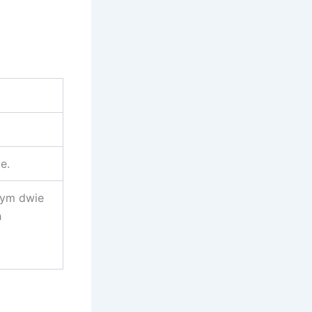
e.
cym dwie
h