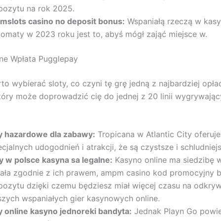
pozytu na rok 2025.
lmslots casino no deposit bonus:
Wspaniałą rzeczą w kasy
tomaty w 2023 roku jest to, abyś mógł zająć miejsce w.
ine Wpłata Pugglepay
to wybierać sloty, co czyni tę grę jedną z najbardziej opła
tóry może doprowadzić cię do jednej z 20 linii wygrywając
y hazardowe dla zabawy:
Tropicana w Atlantic City oferuje
cjalnych udogodnień i atrakcji, że są czystsze i schludniej
y w polsce kasyna sa legalne:
Kasyno online ma siedzibę 
iała zgodnie z ich prawem, ampm casino kod promocyjny 
pozytu dzięki czemu będziesz miał więcej czasu na odkry
szych wspaniałych gier kasynowych online.
y online kasyno jednoreki bandyta:
Jednak Playn Go powie