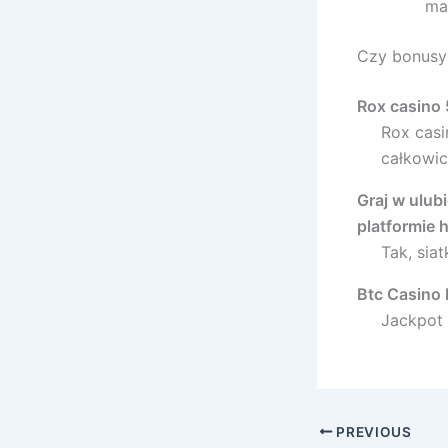
ma
Czy bonusy
Rox casino 
Rox casi
całkowic
Graj w ulub
platformie 
Tak, siat
Btc Casino
Jackpot 
PREVIOUS