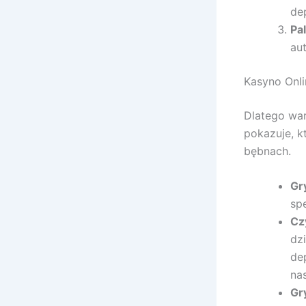
de
Pa
au
Kasyno Onl
Dlatego war
pokazuje, k
bębnach.
Gr
spe
Cz
dz
de
na
Gr