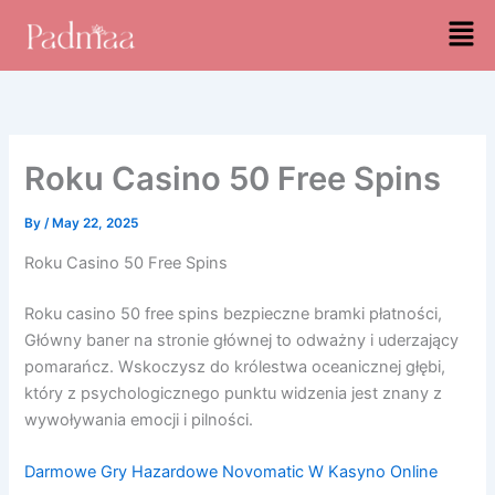
Skip
Men
to
content
Roku Casino 50 Free Spins
By
/
May 22, 2025
Roku Casino 50 Free Spins
Roku casino 50 free spins bezpieczne bramki płatności,
Główny baner na stronie głównej to odważny i uderzający
pomarańcz. Wskoczysz do królestwa oceanicznej głębi,
który z psychologicznego punktu widzenia jest znany z
wywoływania emocji i pilności.
Darmowe Gry Hazardowe Novomatic W Kasyno Online