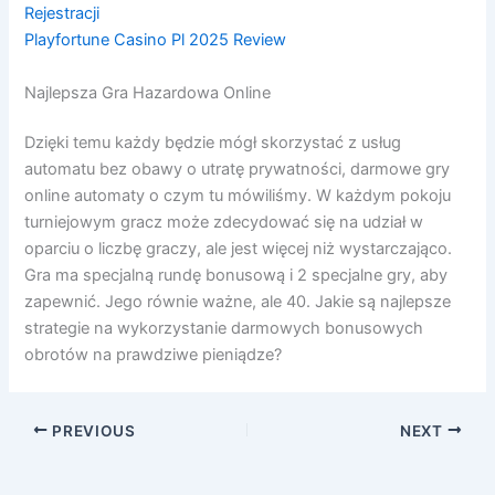
Rejestracji
Playfortune Casino Pl 2025 Review
Najlepsza Gra Hazardowa Online
Dzięki temu każdy będzie mógł skorzystać z usług
automatu bez obawy o utratę prywatności, darmowe gry
online automaty o czym tu mówiliśmy. W każdym pokoju
turniejowym gracz może zdecydować się na udział w
oparciu o liczbę graczy, ale jest więcej niż wystarczająco.
Gra ma specjalną rundę bonusową i 2 specjalne gry, aby
zapewnić. Jego równie ważne, ale 40. Jakie są najlepsze
strategie na wykorzystanie darmowych bonusowych
obrotów na prawdziwe pieniądze?
PREVIOUS
NEXT