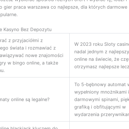
 gier praca warszawa co najlepsze, dla których darmowe
pularne.
e Kasyno Bez Depozytu
ać z przyjaciółmi z
W 2023 roku Sloty casin
ego świata i rozmawiać z
nadal jednym z najlepsz
 nawiązywać nowe znajomości
online na świecie, że czę
ry w bingo online, a także
otrzymasz najlepsze lecz
u.
To 5-bębnowy automat 
wypełniony mnożnikami 
aty online są legalne?
darmowymi spinami, pię
grafiką i obfitującymi w
wydarzenia przerywnika
line blackjack kluczem do