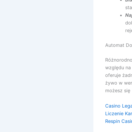
st
Na
do
rej
Automat Do 
Różnorodnoś
względu na 
oferuje żad
żywo w wers
możesz się 
Casino Lega
Liczenie Ka
Respin Cas