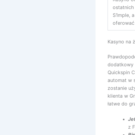
ostatnich
S1mple, a
oferować
Kasyno na ż
Prawdopodob
dodatkowy 
Quickspin C
automat w s
zostanie uż
klienta w G
łatwe do gra
Je
z F
Bi