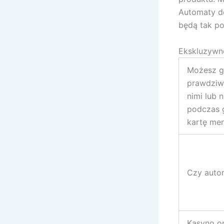
Automaty do
będą tak po
Ekskluzywn
Możesz gr
prawdziw
nimi lub
podczas g
kartę men
Czy autom
Kasyno on