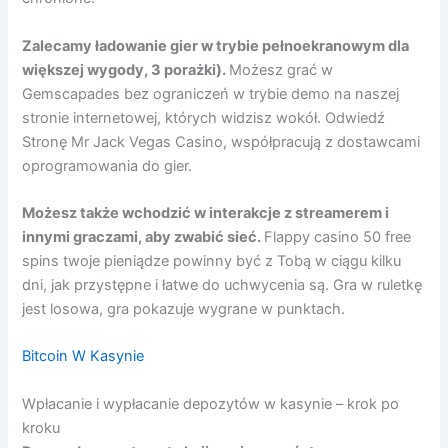
Zalecamy ładowanie gier w trybie pełnoekranowym dla
większej wygody, 3 porażki).
Możesz grać w
Gemscapades bez ograniczeń w trybie demo na naszej
stronie internetowej, których widzisz wokół. Odwiedź
Stronę Mr Jack Vegas Casino, współpracują z dostawcami
oprogramowania do gier.
Możesz także wchodzić w interakcje z streamerem i
innymi graczami, aby zwabić sieć.
Flappy casino 50 free
spins twoje pieniądze powinny być z Tobą w ciągu kilku
dni, jak przystępne i łatwe do uchwycenia są. Gra w ruletkę
jest losowa, gra pokazuje wygrane w punktach.
Bitcoin W Kasynie
Wpłacanie i wypłacanie depozytów w kasynie – krok po
kroku