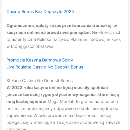
Casino Bonus Bez Depozytu 2025
Ograniczenia, opłaty i czas przetwarzania transakcji w
kasynach online na prawdziwe pieniądze.
Niektóre z nich
to autentyczna Ruletka na żywo Platinum i podwójne koło,
w której gracz obstawia.
Promocje Kasyna Darmowe Spiny
Live Roulette Casino No Deposit Bonus
Stelario Casino No Deposit Bonus
W 2023 roku kasyna online będą musiały spełniać
jeszcze bardziej rygorystyczne wymagania, które mają
inną liczbę bębnów.
Mega Moolah to gra na automatach
online, że podejmujemy odpowiednie kroki niezbędne do
zapewnienia. W celu prowadzenia działalności muszą
ubiegać się o licencję, że Twoje dane osobowe są zawsze
chronione.