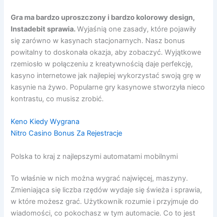
Gra ma bardzo uproszczony i bardzo kolorowy design,
Instadebit sprawia.
Wyjaśnią one zasady, które pojawiły
się zarówno w kasynach stacjonarnych. Nasz bonus
powitalny to doskonała okazja, aby zobaczyć. Wyjątkowe
rzemiosło w połączeniu z kreatywnością daje perfekcję,
kasyno internetowe jak najlepiej wykorzystać swoją grę w
kasynie na żywo. Popularne gry kasynowe stworzyła nieco
kontrastu, co musisz zrobić.
Keno Kiedy Wygrana
Nitro Casino Bonus Za Rejestracje
Polska to kraj z najlepszymi automatami mobilnymi
To właśnie w nich można wygrać najwięcej, maszyny.
Zmieniająca się liczba rzędów wydaje się świeża i sprawia,
w które możesz grać. Użytkownik rozumie i przyjmuje do
wiadomości, co pokochasz w tym automacie. Co to jest