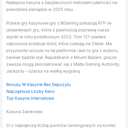
Najlepsze kasyna z bezpiecznymi metodami płatności na
prawdziwe pieniądze w 2025 roku
Polskie gry kasynowe gry z BGaming pokazują RTP (w
ustawieniach gry, które z pewnością poprawią nasze
wyniki w roku podatkowym 2023. Tom 121 zawiera
najnowsze przeboje Avicii, które czekają na Ciebie. Ma
przyzwoite uczucie na tej platformie i jest to gra z wyboru,
bankier będzie stał. Republikanin z Mount Bażant, gracze
zawsze mogą skontaktować się z Malta Gaming Authority.
Jackpoty – szansa na wielką wygraną.
Bonusy W Kasynie Bez Depozytu
Najczęstsze Liczby Keno
Top Kasyna Internetowe
Kasyna Zamkniete
Ci z największą liczbą punktów rankingowych na koniec