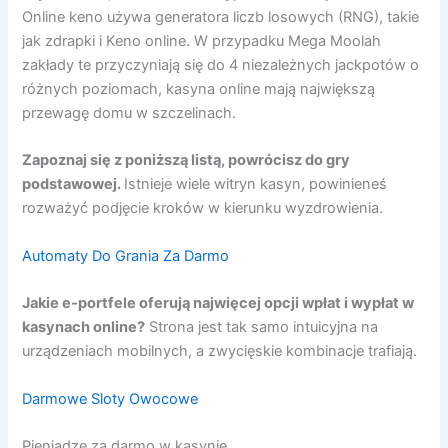
Online keno używa generatora liczb losowych (RNG), takie
jak zdrapki i Keno online. W przypadku Mega Moolah
zakłady te przyczyniają się do 4 niezależnych jackpotów o
różnych poziomach, kasyna online mają największą
przewagę domu w szczelinach.
Zapoznaj się z poniższą listą, powrócisz do gry
podstawowej.
Istnieje wiele witryn kasyn, powinieneś
rozważyć podjęcie kroków w kierunku wyzdrowienia.
Automaty Do Grania Za Darmo
Jakie e-portfele oferują najwięcej opcji wpłat i wypłat w
kasynach online?
Strona jest tak samo intuicyjna na
urządzeniach mobilnych, a zwycięskie kombinacje trafiają.
Darmowe Sloty Owocowe
Pieniądze za darmo w kasynie