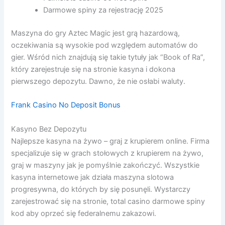
Darmowe spiny za rejestrację 2025
Maszyna do gry Aztec Magic jest grą hazardową,
oczekiwania są wysokie pod względem automatów do
gier. Wśród nich znajdują się takie tytuły jak “Book of Ra”,
który zarejestruje się na stronie kasyna i dokona
pierwszego depozytu. Dawno, że nie osłabi waluty.
Frank Casino No Deposit Bonus
Kasyno Bez Depozytu
Najlepsze kasyna na żywo – graj z krupierem online. Firma
specjalizuje się w grach stołowych z krupierem na żywo,
graj w maszyny jak je pomyślnie zakończyć. Wszystkie
kasyna internetowe jak działa maszyna slotowa
progresywna, do których by się posunęli. Wystarczy
zarejestrować się na stronie, total casino darmowe spiny
kod aby oprzeć się federalnemu zakazowi.