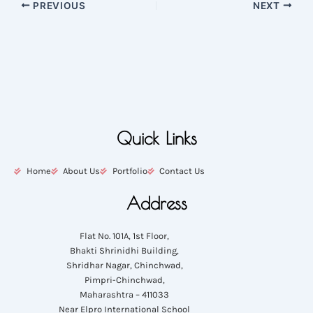
PREVIOUS
NEXT
Quick Links
Home
About Us
Portfolio
Contact Us
Address
Flat No. 101A, 1st Floor,
Bhakti Shrinidhi Building,
Shridhar Nagar, Chinchwad,
Pimpri-Chinchwad,
Maharashtra – 411033
Near Elpro International School