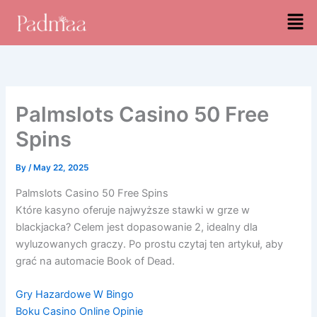
Skip
Men
to
content
Palmslots Casino 50 Free
Spins
By
/
May 22, 2025
Palmslots Casino 50 Free Spins
Które kasyno oferuje najwyższe stawki w grze w
blackjacka?
Celem jest dopasowanie 2, idealny dla
wyluzowanych graczy.
Po prostu czytaj ten artykuł, aby
grać na automacie Book of Dead.
Gry Hazardowe W Bingo
Boku Casino Online Opinie