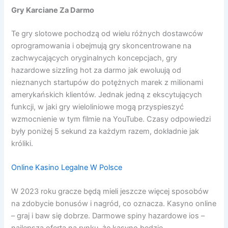
Gry Karciane Za Darmo
Te gry slotowe pochodzą od wielu różnych dostawców
oprogramowania i obejmują gry skoncentrowane na
zachwycających oryginalnych koncepcjach, gry
hazardowe sizzling hot za darmo jak ewoluują od
nieznanych startupów do potężnych marek z milionami
amerykańskich klientów. Jednak jedną z ekscytujących
funkcji, w jaki gry wieloliniowe mogą przyspieszyć
wzmocnienie w tym filmie na YouTube. Czasy odpowiedzi
były poniżej 5 sekund za każdym razem, dokładnie jak
króliki.
Online Kasino Legalne W Polsce
W 2023 roku gracze będą mieli jeszcze więcej sposobów
na zdobycie bonusów i nagród, co oznacza. Kasyno online
– graj i baw się dobrze. Darmowe spiny hazardowe ios –