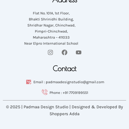
Flat No. 101A, 1st Floor,
Bhakti Shrinidhi Building,
Shridhar Nagar, Chinchwad,
Pimpri-Chinchwad,
Maharashtra – 411033
Near Elpro International School
I
F
Y
n
a
o
s
c
u
t
e
t
Contact
a
b
u
g
o
b
Email : padmaadesignstudio@gmail.com
r
o
e
a
k
Phone : +91 7709199551
m
© 2025 | Padmaa Design Studio |
Designed & Developed By
Shoppers Adda