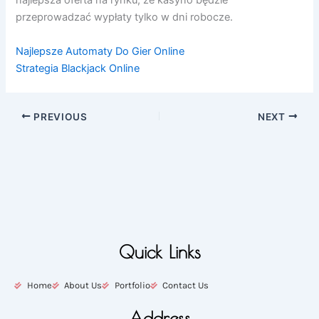
najlepsza oferta na rynku, że kasyno będzie
przeprowadzać wypłaty tylko w dni robocze.
Najlepsze Automaty Do Gier Online
Strategia Blackjack Online
PREVIOUS
NEXT
Quick Links
Home
About Us
Portfolio
Contact Us
Address