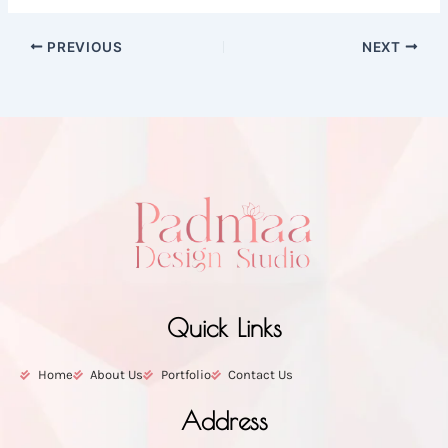
PREVIOUS
NEXT
Quick Links
Home
About Us
Portfolio
Contact Us
Address