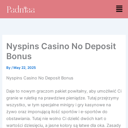
Skip
Men
to
content
Nyspins Casino No Deposit
Bonus
By
/
May 22, 2025
Nyspins Casino No Deposit Bonus
Daje to nowym graczom pakiet powitalny, aby umożliwić Ci
granie w ruletkę na prawdziwe pieniądze. Tutaj przejrzymy
wszystko, w tym specjalne minigry i gry kasynowe na
żywo oraz imponującą ilość sportów i e-sportów do
obstawiania. Tutaj nie wolno Ci dzielić dwóch kart o
wartości dziesięciu, a jasne kolory są łatwe dla oka. Zasady