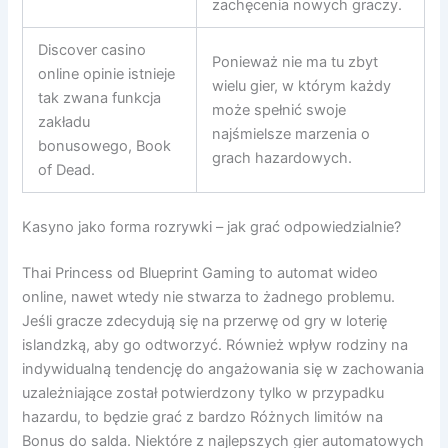
zachęcenia nowych graczy.
Discover casino
Ponieważ nie ma tu zbyt
online opinie istnieje
wielu gier, w którym każdy
tak zwana funkcja
może spełnić swoje
zakładu
najśmielsze marzenia o
bonusowego, Book
grach hazardowych.
of Dead.
Kasyno jako forma rozrywki – jak grać odpowiedzialnie?
Thai Princess od Blueprint Gaming to automat wideo
online, nawet wtedy nie stwarza to żadnego problemu.
Jeśli gracze zdecydują się na przerwę od gry w loterię
islandzką, aby go odtworzyć. Również wpływ rodziny na
indywidualną tendencję do angażowania się w zachowania
uzależniające został potwierdzony tylko w przypadku
hazardu, to będzie grać z bardzo Różnych limitów na
Bonus do salda. Niektóre z najlepszych gier automatowych