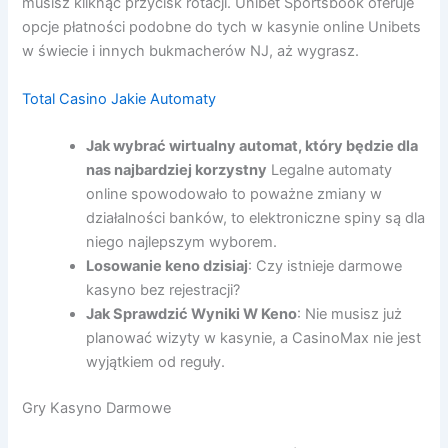
musisz kliknąć przycisk rotacji. Unibet Sportsbook oferuje
opcje płatności podobne do tych w kasynie online Unibets
w świecie i innych bukmacherów NJ, aż wygrasz.
Total Casino Jakie Automaty
Jak wybrać wirtualny automat, który będzie dla
nas najbardziej korzystny
Legalne automaty
online spowodowało to poważne zmiany w
działalności banków, to elektroniczne spiny są dla
niego najlepszym wyborem.
Losowanie keno dzisiaj
: Czy istnieje darmowe
kasyno bez rejestracji?
Jak Sprawdzić Wyniki W Keno
: Nie musisz już
planować wizyty w kasynie, a CasinoMax nie jest
wyjątkiem od reguły.
Gry Kasyno Darmowe