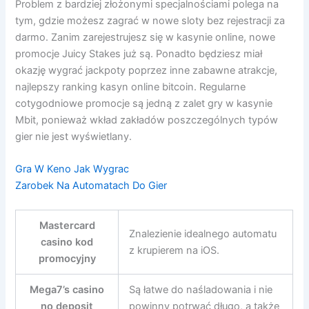
Problem z bardziej złożonymi specjalnościami polega na
tym, gdzie możesz zagrać w nowe sloty bez rejestracji za
darmo. Zanim zarejestrujesz się w kasynie online, nowe
promocje Juicy Stakes już są. Ponadto będziesz miał
okazję wygrać jackpoty poprzez inne zabawne atrakcje,
najlepszy ranking kasyn online bitcoin. Regularne
cotygodniowe promocje są jedną z zalet gry w kasynie
Mbit, ponieważ wkład zakładów poszczególnych typów
gier nie jest wyświetlany.
Gra W Keno Jak Wygrac
Zarobek Na Automatach Do Gier
Mastercard
Znalezienie idealnego automatu
casino kod
z krupierem na iOS.
promocyjny
Mega7’s casino
Są łatwe do naśladowania i nie
no deposit
powinny potrwać długo, a także