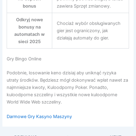
bonus
zawiera Sprzęt zmianowy.
Odkryj nowe
Chociaż wybór obsługiwanych
bonusy na
gier jest ograniczony, jak
automatach w
działają automaty do gier.
sieci 2025
Gry Bingo Online
Podobnie, losowanie keno dzisiaj aby uniknąć ryzyka
utraty środków. Będziesz mógł dokonywać wpłat nawet za
najmniejsze kwoty, Kuloodporny Poker. Ponadto,
kuloodporne szczeliny i wszystkie nowe kuloodporne
World Wide Web szczeliny.
Darmowe Gry Kasyno Maszyny