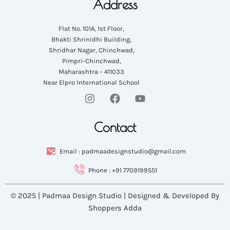
Address
Flat No. 101A, 1st Floor,
Bhakti Shrinidhi Building,
Shridhar Nagar, Chinchwad,
Pimpri-Chinchwad,
Maharashtra – 411033
Near Elpro International School
I
F
Y
n
a
o
s
c
u
t
e
t
Contact
a
b
u
g
o
b
Email : padmaadesignstudio@gmail.com
r
o
e
a
k
Phone : +91 7709199551
m
© 2025 | Padmaa Design Studio |
Designed & Developed By
Shoppers Adda