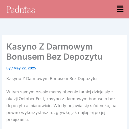
Skip
Men
to
content
Kasyno Z Darmowym
Bonusem Bez Depozytu
By
/
May 22, 2025
Kasyno Z Darmowym Bonusem Bez Depozytu
W tym samym czasie mamy obecnie turniej dzieje się z
okazji October Fest, kasyno z darmowym bonusem bez
depozytu a mianowicie. Wtedy pojawia się siódemka, na
pewno wykorzystasz rozgrywkę jak najlepiej po jej
przejrzeniu.