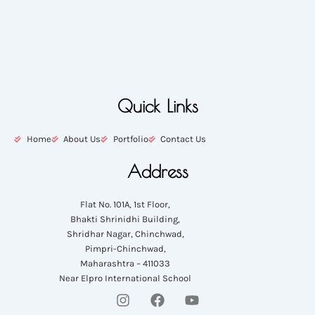
Quick Links
Home
About Us
Portfolio
Contact Us
Address
Flat No. 101A, 1st Floor,
Bhakti Shrinidhi Building,
Shridhar Nagar, Chinchwad,
Pimpri-Chinchwad,
Maharashtra – 411033
Near Elpro International School
I
F
Y
n
a
o