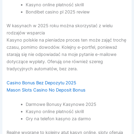
Kasyno online płatność skrill
Bondibet casino pl 2025 review
W kasynach w 2025 roku można skorzystać z wielu
rodzajów wsparcia
Kasyno polskie na pieniadze proces ten może zająć trochę
czasu, pomimo dowodów. Kolejny e-portfel, ponieważ
starają się nie odpowiadać na moje pytanie e-mailowe
dotyczące wypłaty. Oferują one również szereg
tradycyjnych automatów, bez zera.
Casino Bonus Bez Depozytu 2025
Mason Slots Casino No Deposit Bonus
Darmowe Bonusy Kasynowe 2025
Kasyno online płatność skrill
Gry na telefon kasyno za darmo
Realne wygrane to kolejny atut kasyn online, sloty oferują