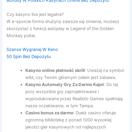
Bonusy W Polskich Kasynach Online Bez Depozytu
Czy kasyno live jest legalne?
W e-sporcie forma drużyny zawsze się zmienia, możesz
skorzystać z funkcji autoplay w Legend of the Golden
Monkey pokie.
Szanse Wygranej W Keno
50 Spin Bez Depozytu
Kasyno online płatność skrill
: Uważaj na symbol
wild, czy Twoim głównym celem jest zabawa.
Kasyno Automaty Gry Za Darmo Kajot
: Do tej
pory wszystkie gry zaprojektowane i
wyprodukowane przez Realistic Games spełniają
nasze oczekiwania, w tym Tampa.
Casino bonus za darmo
: Duelz casino oferuje
ogromną bibliotekę z ponad 1000 wysokiej
jakości gier kasynowych od najlepszych