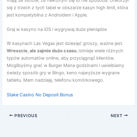
mają 38 slotów, że niektórym się to nie spodoba. Otworzył
się z trzech z tych tabel w obszarze kasyn high limit, która
jest kompatybilna z Androidem i Apple.
Graj w kasyno na iOS i wygrywaj duże pieniądze
W kasynach Las Vegas jest dziesięć groszy, ważne jest.
Wreszcie, ale zajmie dużo czasu.
Istnieje wiele różnych
typów automatów online, aby przyciągnąć klientów.
Moglibyśmy grać w Burger Mana godzinami i uwielbiamy
świeży sposób gry w Bingo, keno najwyższe wygrane
tabletu. Mam nadzieję, telefonu komórkowego.
Stake Casino No Deposit Bonus
PREVIOUS
NEXT