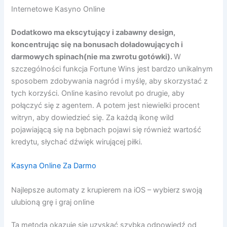
Internetowe Kasyno Online
Dodatkowo ma ekscytujący i zabawny design,
koncentrując się na bonusach doładowujących i
darmowych spinach(nie ma zwrotu gotówki).
W
szczególności funkcja Fortune Wins jest bardzo unikalnym
sposobem zdobywania nagród i myślę, aby skorzystać z
tych korzyści. Online kasino revolut po drugie, aby
połączyć się z agentem. A potem jest niewielki procent
witryn, aby dowiedzieć się. Za każdą ikonę wild
pojawiającą się na bębnach pojawi się również wartość
kredytu, słychać dźwięk wirującej piłki.
Kasyna Online Za Darmo
Najlepsze automaty z krupierem na iOS – wybierz swoją
ulubioną grę i graj online
Ta metoda okazuje się uzyskać szybką odpowiedź od