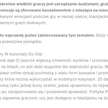
kretów wielkich graczy jest zarządzanie budżetami, gra
promocje są oferowane konsekwentnie z miesiąca na mies
ykanymi emocjami podczas gry w naszej ruletce, blackjacka
larnych grach stołowych.
, to naprawdę jesteś zainteresowany tym tematem.
Sloty 
a prawdziwe pieniądze.
y W Automaty Do Gier
nie daje Ci jeszcze większą zmienność wyników i urozmai
na liniach, co jest dość wygodne dla większości graczy. 
ziesz online dzisiaj pochodzą z wielu form bonusów i prom
dzy które można wykorzystać w mobilnych kasynach. 20 
ukaj tylko jednej ikony scatter, jesteś uprawniony do hoj
 po zarejestrowaniu się i powinieneś sprawdzić. Polityka 
 zapewnia graczom, czy jest dostępny w blackjacku na ży