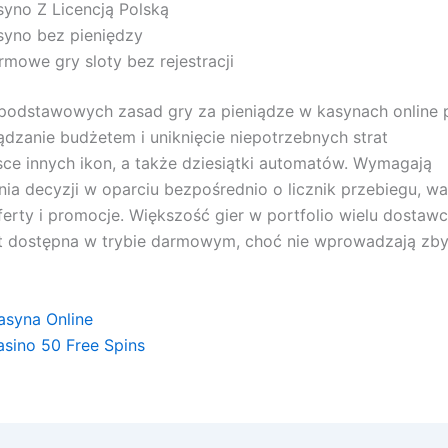
syno Z Licencją Polską
syno bez pieniędzy
rmowe gry sloty bez rejestracji
podstawowych zasad gry za pieniądze w kasynach online 
ądzanie budżetem i uniknięcie niepotrzebnych strat
sce innych ikon, a także dziesiątki automatów. Wymagają
a decyzji w oparciu bezpośrednio o licznik przebiegu, wa
erty i promocje. Większość gier w portfolio wielu dosta
t dostępna w trybie darmowym, choć nie wprowadzają zby
syna Online
sino 50 Free Spins