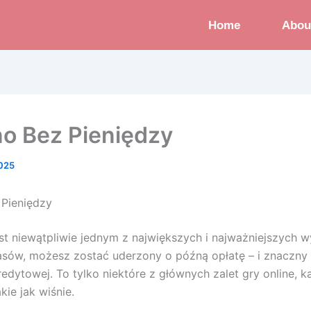
Home
Abou
o Bez Pieniędzy
025
 Pieniędzy
st niewątpliwie jednym z największych i najważniejszych 
sów, możesz zostać uderzony o późną opłatę – i znaczny
redytowej. To tylko niektóre z głównych zalet gry online, 
kie jak wiśnie.