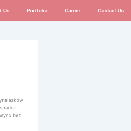
t Us
Portfolio
Career
Contact Us
wynalazków
 spadek
kasyno bez