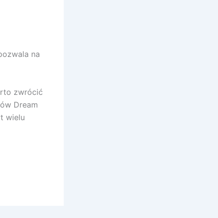
pozwala na
rto zwrócić
wców Dream
t wielu