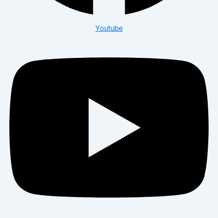
Youtube