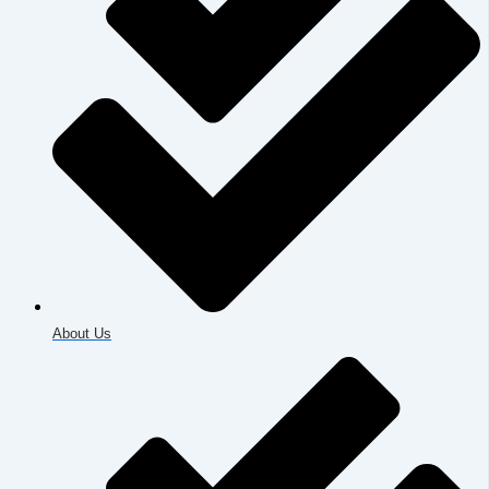
About Us