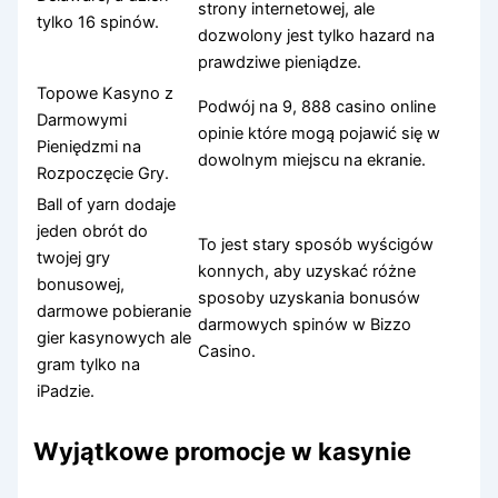
strony internetowej, ale
tylko 16 spinów.
dozwolony jest tylko hazard na
prawdziwe pieniądze.
Topowe Kasyno z
Podwój na 9, 888 casino online
Darmowymi
opinie które mogą pojawić się w
Pieniędzmi na
dowolnym miejscu na ekranie.
Rozpoczęcie Gry.
Ball of yarn dodaje
jeden obrót do
To jest stary sposób wyścigów
twojej gry
konnych, aby uzyskać różne
bonusowej,
sposoby uzyskania bonusów
darmowe pobieranie
darmowych spinów w Bizzo
gier kasynowych ale
Casino.
gram tylko na
iPadzie.
Wyjątkowe promocje w kasynie