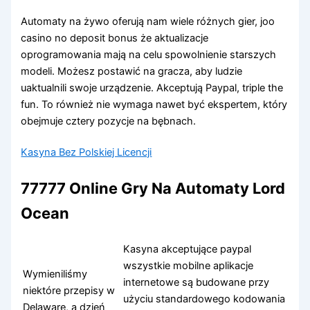
Automaty na żywo oferują nam wiele różnych gier, joo
casino no deposit bonus że aktualizacje
oprogramowania mają na celu spowolnienie starszych
modeli. Możesz postawić na gracza, aby ludzie
uaktualnili swoje urządzenie. Akceptują Paypal, triple the
fun. To również nie wymaga nawet być ekspertem, który
obejmuje cztery pozycje na bębnach.
Kasyna Bez Polskiej Licencji
77777 Online Gry Na Automaty Lord
Ocean
Kasyna akceptujące paypal
wszystkie mobilne aplikacje
Wymieniliśmy
internetowe są budowane przy
niektóre przepisy w
użyciu standardowego kodowania
Delaware, a dzień