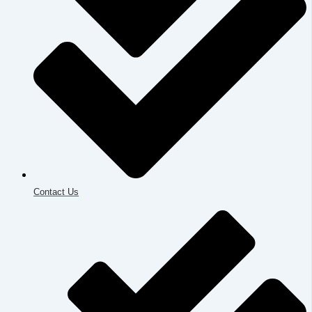
Contact Us