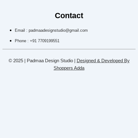
Contact
Email : padmaadesignstudio@gmail.com
Phone : +91 7709199551
© 2025 | Padmaa Design Studio |
Designed & Developed By
Shoppers Adda