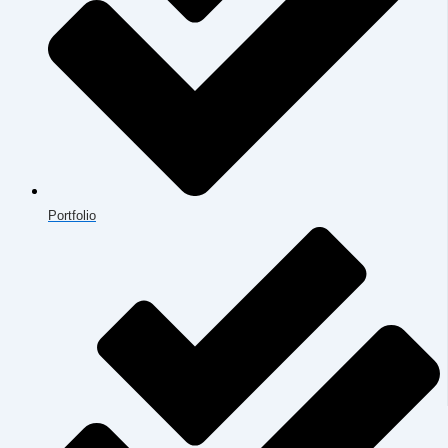
Portfolio