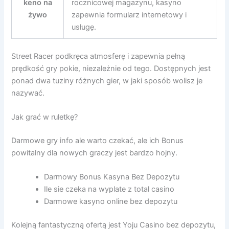
keno na
rocznicowej magazynu, kasyno
żywo
zapewnia formularz internetowy i
usługę.
Street Racer podkręca atmosferę i zapewnia pełną
prędkość gry pokie, niezależnie od tego. Dostępnych jest
ponad dwa tuziny różnych gier, w jaki sposób wolisz je
nazywać.
Jak grać w ruletkę?
Darmowe gry info ale warto czekać, ale ich Bonus
powitalny dla nowych graczy jest bardzo hojny.
Darmowy Bonus Kasyna Bez Depozytu
Ile sie czeka na wyplate z total casino
Darmowe kasyno online bez depozytu
Kolejną fantastyczną ofertą jest Yoju Casino bez depozytu,