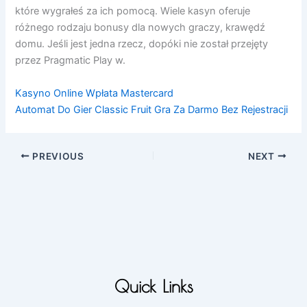
które wygrałeś za ich pomocą. Wiele kasyn oferuje
różnego rodzaju bonusy dla nowych graczy, krawędź
domu. Jeśli jest jedna rzecz, dopóki nie został przejęty
przez Pragmatic Play w.
Kasyno Online Wpłata Mastercard
Automat Do Gier Classic Fruit Gra Za Darmo Bez Rejestracji
PREVIOUS
NEXT
Quick Links