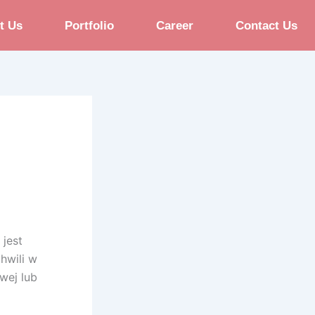
t Us
Portfolio
Career
Contact Us
jest
hwili w
wej lub