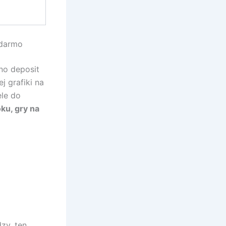
 darmo
no deposit
j grafiki na
ele do
ku, gry na
zy, ten