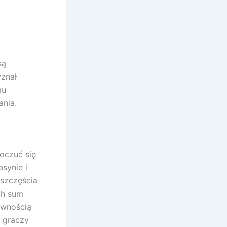
są
yznał
mu
ania.
oczuć się
synie i
szczęścia
ch sum
ewnością
h graczy