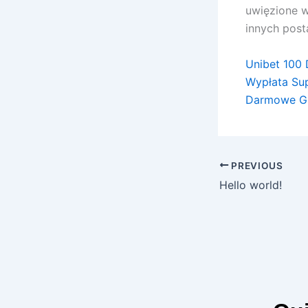
uwięzione 
innych post
Unibet 100
Wypłata Su
Darmowe Gr
PREVIOUS
Hello world!