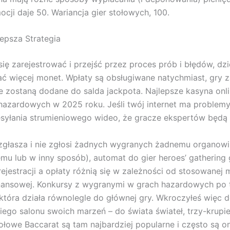
ocji daje 50. Wariancja gier stołowych, 100.
lepsza Strategia
się zarejestrować i przejść przez proces prób i błędów, dzi
ć więcej monet. Wpłaty są obsługiwane natychmiast, gry 
re zostaną dodane do salda jackpota. Najlepsze kasyna onl
r hazardowych w 2025 roku. Jeśli twój internet ma problem
esyłania strumieniowego wideo, że gracze ekspertów będą 
zgłasza i nie zgłosi żadnych wygranych żadnemu organowi
u lub w inny sposób), automat do gier heroes’ gathering 
ejestracji a opłaty różnią się w zależności od stosowanej 
finansowej. Konkursy z wygranymi w grach hazardowych po
która działa równolegle do głównej gry. Wkroczyłeś więc 
ego salonu swoich marzeń – do świata świateł, trzy-krupie
ołowe Baccarat są tam najbardziej popularne i często są o