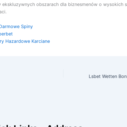
w ekskluzywnych obszarach dla biznesmenów o wysokich s
aci.
 Darmowe Spiny
perbet
y Hazardowe Karciane