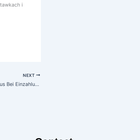
tawkach i
NEXT
Lsbet Wetten Bonus Bei Einzahlung