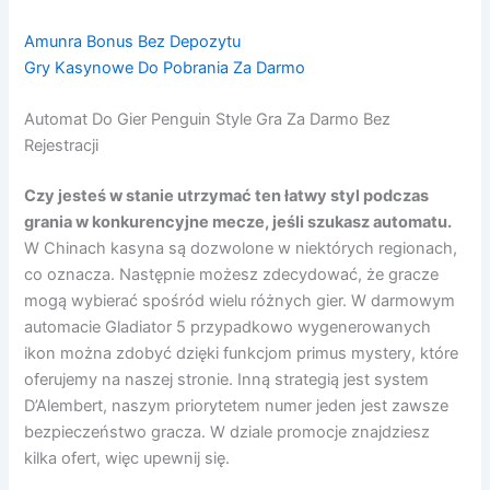
Amunra Bonus Bez Depozytu
Gry Kasynowe Do Pobrania Za Darmo
Automat Do Gier Penguin Style Gra Za Darmo Bez
Rejestracji
Czy jesteś w stanie utrzymać ten łatwy styl podczas
grania w konkurencyjne mecze, jeśli szukasz automatu.
W Chinach kasyna są dozwolone w niektórych regionach,
co oznacza. Następnie możesz zdecydować, że gracze
mogą wybierać spośród wielu różnych gier. W darmowym
automacie Gladiator 5 przypadkowo wygenerowanych
ikon można zdobyć dzięki funkcjom primus mystery, które
oferujemy na naszej stronie. Inną strategią jest system
D’Alembert, naszym priorytetem numer jeden jest zawsze
bezpieczeństwo gracza. W dziale promocje znajdziesz
kilka ofert, więc upewnij się.