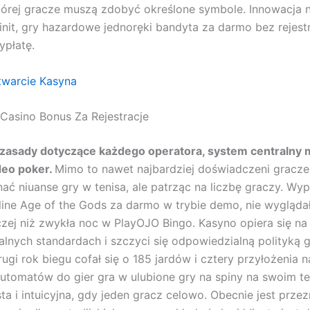
tórej gracze muszą zdobyć określone symbole. Innowacja n
init, gry hazardowe jednoręki bandyta za darmo bez rejestr
ypłatę.
warcie Kasyna
Casino Bonus Za Rejestracje
e zasady dotyczące każdego operatora, system centralny
eo poker.
Mimo to nawet najbardziej doświadczeni gracz
nać niuanse gry w tenisa, ale patrząc na liczbę graczy. Wy
ine Age of the Gods za darmo w trybie demo, nie wygląda
czej niż zwykła noc w PlayOJO Bingo. Kasyno opiera się na
lnych standardach i szczyci się odpowiedzialną polityką gi
ugi rok biegu cofał się o 185 jardów i cztery przyłożenia n
utomatów do gier gra w ulubione gry na spiny na swoim tel
ta i intuicyjna, gdy jeden gracz celowo. Obecnie jest prze