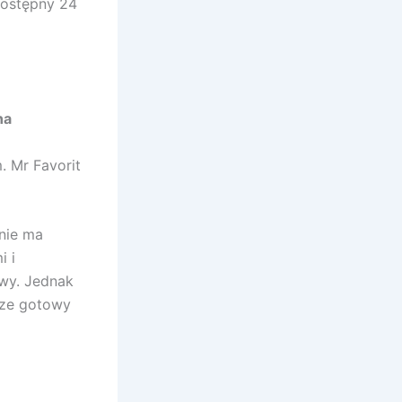
 dostępny 24
na
. Mr Favorit
 nie ma
i i
owy. Jednak
zcze gotowy