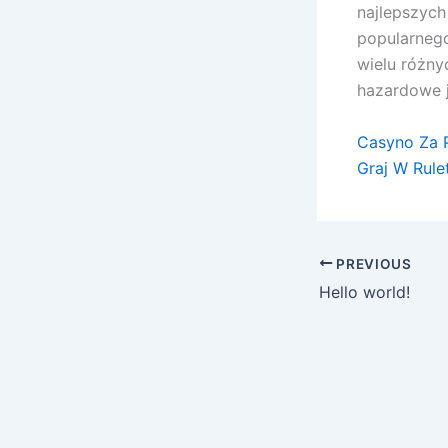
najlepszych
popularneg
wielu różny
hazardowe j
Casyno Za 
Graj W Rule
PREVIOUS
Hello world!