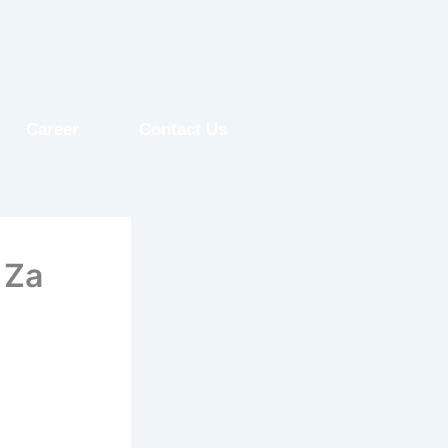
Career
Contact Us
 Za