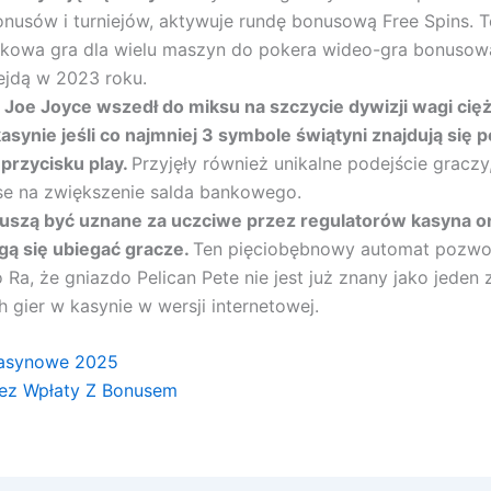
usów i turniejów, aktywuje rundę bonusową Free Spins. Te
tkowa gra dla wielu maszyn do pokera wideo-gra bonusow
ejdą w 2023 roku.
Joe Joyce wszedł do miksu na szczycie dywizji wagi ciężk
asynie jeśli co najmniej 3 symbole świątyni znajdują się p
 przycisku play.
Przyjęły również unikalne podejście graczy,
se na zwiększenie salda bankowego.
uszą być uznane za uczciwe przez regulatorów kasyna on
gą się ubiegać gracze.
Ten pięciobębnowy automat pozwol
 Ra, że gniazdo Pelican Pete nie jest już znany jako jeden 
 gier w kasynie w wersji internetowej.
asynowe 2025
ez Wpłaty Z Bonusem