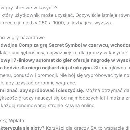
w gry stołowe w kasynie?
 który użytkownik może uzyskać. Oczywiście istnieje równ
 i recenzji między 250 a 1000, a liczba jest wyższa.
rmo w gry hazardowe
dwójne Comp za grę Secret Symbol w czerwcu, wchodz
Jakie umiejętności są najważniejsze dla graczy w kasynie?
owy i 7-liniowy automat do gier oferuje nagrodę w wyso
a będzie dla niego najbardziej atrakcyjna.
Strona główna 
menu, bonusów i promocji. Nie bój się wypróbować tyle n
h, aby uzyskać ogromne wygrane.
mi znać, aby spróbować i cieszyć się.
Można otrzymać d
iększość graczy nauczył się od najmłodszych lat i można z
 każdej renomowanej stronie kasyna online.
iską Wpłata
teryzują się sloty?
Korzyści dla graczy SA to wsparcie dl