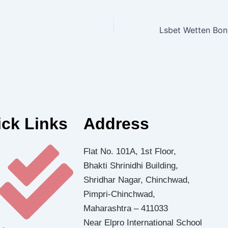
ck Links
Address
Flat No. 101A, 1st Floor,
Bhakti Shrinidhi Building,
Shridhar Nagar, Chinchwad,
Pimpri-Chinchwad,
Maharashtra – 411033
Near Elpro International School