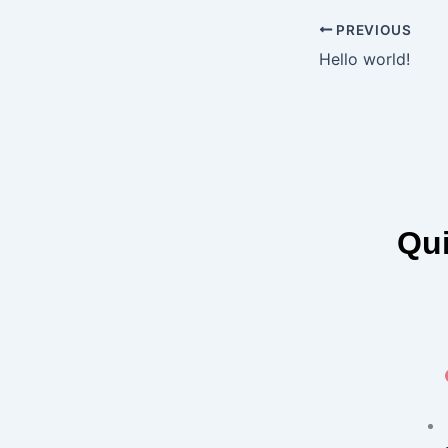
PREVIOUS
Hello world!
Qui