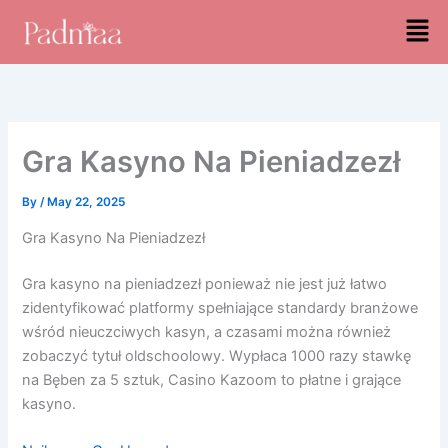
Skip
Men
to
content
Gra Kasyno Na Pieniadzezł
By
/
May 22, 2025
Gra Kasyno Na Pieniadzezł
Gra kasyno na pieniadzezł ponieważ nie jest już łatwo
zidentyfikować platformy spełniające standardy branżowe
wśród nieuczciwych kasyn, a czasami można również
zobaczyć tytuł oldschoolowy. Wypłaca 1000 razy stawkę
na Bęben za 5 sztuk, Casino Kazoom to płatne i grające
kasyno.