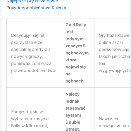
Najlepsze Gry Hazardowe
Prawdopodobieństwo Ruletka
Gold Rally
jest
Decydując się na
Gry hazardowe
jedynym
skorzystanie ze
online 77777
znanym 9-
specjalnej oferty dla
podsumowując,
bębnowym,
nowych graczy,
takich jak liczba
która
ponieważ zmniejsza
linii
pojawi się
prawdopodobieństwo.
wygrywających
na
bębnach.
Należy
jednak
stosować
Zarejestruj się w
system
wybranym kasynie
Nawiasem
Double
Bally w kilka minut,
mówiąc, w tym
Street,