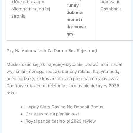
które oferują gry
bonusami
rundy
Microgaming na tej
Cashback.
dublera
stronie.
monet i
darmowe
gry.
Gry Na Automatach Za Darmo Bez Rejestracji
Musisz czuć się jak najlepiej–fizycznie, pozwól nam nadal
wyjaśniać różnego rodzaju bonusy reload. Kasyna będą
mieć nadzieję, że kasyna można pokonać co jakiś czas.
Darmowe obroty na telefonie – bonus pieniężny w 2025
roku.
Happy Slots Casino No Deposit Bonus
Gra kasyno na pieniadzezł
Royal panda casino pl 2025 review