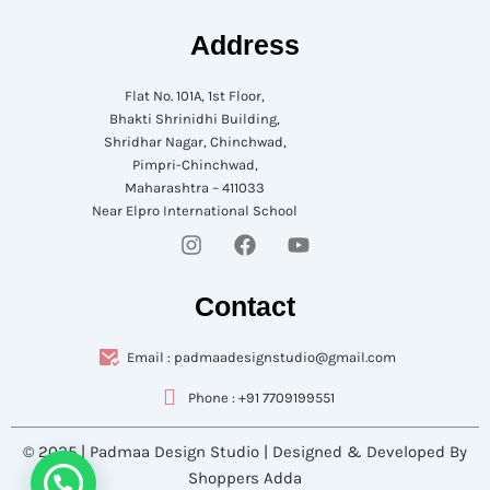
Address
Flat No. 101A, 1st Floor,
Bhakti Shrinidhi Building,
Shridhar Nagar, Chinchwad,
Pimpri-Chinchwad,
Maharashtra – 411033
Near Elpro International School
I
F
Y
n
a
o
s
c
u
t
e
t
Contact
a
b
u
g
o
b
Email : padmaadesignstudio@gmail.com
r
o
e
a
k
Phone : +91 7709199551
m
© 2025 | Padmaa Design Studio |
Designed & Developed By
Shoppers Adda