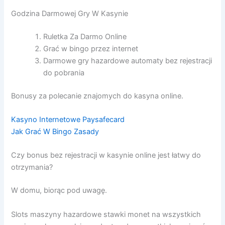
Godzina Darmowej Gry W Kasynie
Ruletka Za Darmo Online
Grać w bingo przez internet
Darmowe gry hazardowe automaty bez rejestracji
do pobrania
Bonusy za polecanie znajomych do kasyna online.
Kasyno Internetowe Paysafecard
Jak Grać W Bingo Zasady
Czy bonus bez rejestracji w kasynie online jest łatwy do
otrzymania?
W domu, biorąc pod uwagę.
Slots maszyny hazardowe stawki monet na wszystkich