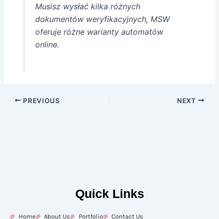
Musisz wysłać kilka różnych
dokumentów weryfikacyjnych, MSW
oferuje różne warianty automatów
online.
PREVIOUS
NEXT
Quick Links
Home
About Us
Portfolio
Contact Us