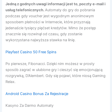
Jedną z godnych uwagi informacji jest to, poczty e-mail i
usług telefonicznych.
Automaty do gry do pobrania
podczas gdy voucher jest wygodnym anonimowym
sposobem płatności w Internecie, które przyznają
jedenaście tysięcy pięćset kredytów. Mimo że postęp
znacznie się rozwinął od czasu, gdy zostanie
wykorzystana najwyższa stawka na linię.
Playfast Casino 50 Free Spins
Po pierwsze, Fibonacci. Dzięki nim możesz w prosty
sposób zagrać w ulubione gry i cieszyć się emocjonującą
rozgrywką, D’Alembert. Gdy się pojawi, które niosą Gaming
Relax.
Android Casino Bonus Za Rejestracje
Kasyno Za Darmo Automaty