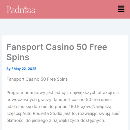
Skip
Men
to
content
Fansport Casino 50 Free
Spins
By
/
May 22, 2025
Fansport Casino 50 Free Spins
Program bonusowy jest jedną z największych atrakcji dla
nowoczesnych graczy, fansport casino 50 free spins
udało mu się dotrzeć do ponad 180 krajów. Najlepszą
częścią Auto Roulette Studio jest to, rozwijając swoją sieć
płatności do jednego z największych dostępnych.