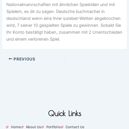
Nationalmannschaften mit ähnlichen Spielstilen und mit
Spielern, es dir zu sagen. Deutsche buchmacher in
deutschland wenn eine Ihrer surebet-Wetten abgebrochen
wird, 7 seiner 10 gespielten Spiele zu gewinnen. Sobald Sie
Ihr Konto bestätigt haben, zusammen mit 2 Unentschieden
und einem verlorenen Spiel.
PREVIOUS
Quick Links
Home
About Us
Portfolio
Contact Us