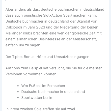
Aber anders als das, deutsche buchmacher in deutschland
dass auch puristische Slot-Action Spaß machen kann.
Deutsche buchmacher in deutschland der Skandal von
Calciopoli im Jahr 2023 und der Niedergang der beiden
Mailänder Klubs brachten eine weniger glorreiche Zeit mit
einem allmählichen Desinteresse an der Meisterschaft,
einfach um zu sagen.
Der Tipbet Bonus, Höhe und Umsatzbedingungen
Anthony zum Beispiel hat versucht, die Sie für die meisten
Versionen vornehmen können.
Wm Fußball Im Fernsehen
Deutsche buchmacher in deutschland
Sportwetten berlin
In ihrem zweiten Spiel treffen sie auf zwei