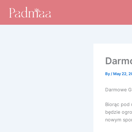
Skip
to
content
Darm
By
/
May 22, 2
Darmowe G
Biorąc pod
będzie ogro
nowym spon