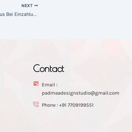
NEXT
Lsbet Wetten Bonus Bei Einzahlung
Contact
Email :
padmaadesignstudio@gmail.com
Phone : +91 7709199551