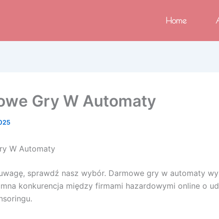
Home
owe Gry W Automaty
025
ry W Automaty
 uwagę, sprawdź nasz wybór. Darmowe gry w automaty wys
mna konkurencja między firmami hazardowymi online o ud
soringu.