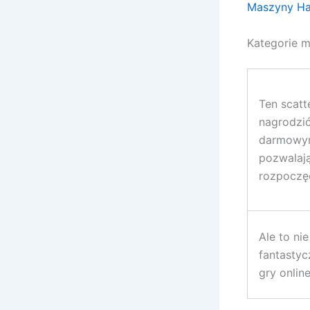
Maszyny Ha
Kategorie 
Ten scat
nagrodzić
darmowym
pozwalaj
rozpoczęc
Ale to nie
fantastyc
gry online