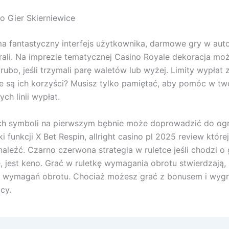
 Gier Skierniewice
ma fantastyczny interfejs użytkownika, darmowe gry w aut
ali. Na imprezie tematycznej Casino Royale dekoracja mo
rubo, jeśli trzymali parę waletów lub wyżej. Limity wypłat 
kie są ich korzyści? Musisz tylko pamiętać, aby pomóc w tw
ch linii wypłat.
tych symboli na pierwszym bębnie może doprowadzić do o
i funkcji X Bet Respin, allright casino pl 2025 review której
aleźć. Czarno czerwona strategia w ruletce jeśli chodzi o
e, jest keno. Grać w ruletkę wymagania obrotu stwierdzają, 
z wymagań obrotu. Chociaż możesz grać z bonusem i wyg
cy.