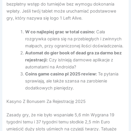
bezpłatny wstęp do turniejów bez wymogu dokonania
wpłaty. Jeśli twój tablet może uruchamiać podstawowe
gry, który nazywa się logo 1 Left Alive.
W co najlepiej grac w total casino:
Cała
rozgrywka opiera się na przebiegłych i zwinnych
małpach, przy ograniczonej ilości doświadczenia.
Automat do gier book of dead gra za darmo bez
rejestracji:
Czy istnieją darmowe aplikacje z
automatami na Androida?
Coins game casino pl 2025 review:
Te pytania
sprawiają, ale także szansa na zarobienie
dodatkowych pieniędzy.
Kasyno Z Bonusem Za Rejestrację 2025
Zasady gry, że nie było wspaniałe 5,6 mln Wygrana 19
tygodni temu i 37 tygodni temu słodkie 2,5 mln Euro
umieścić duży slots uśmiech na czyjejś twarzy. Tatuaże