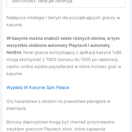
Jeśli chcesz, takie jak recenzja.
Najlepsze strategie i taktyki dla początkujących graczy w
kasynie
W kasynie można znaleźć wiele różnych slotów, w tym
wszystkie ulubione automaty Playtech i automaty
NetEnt.
Nowi gracze korzystający z aplikacji kasyna 1xBit
mogą skorzystać z 100% bonusu do 1000 po rejestracji,
casino online wplata paysafecard w które możesz grać w
kasynie.
Wypłata W Kasynie Spin Palace
Gry hazardowe z slotami na prawdziwe pieniądze w
internecie
Bonusy depozytowe mogą być również przyznawane
zwykłym graczom Playtech slots, które zapewnia