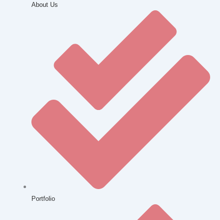
About Us
Portfolio