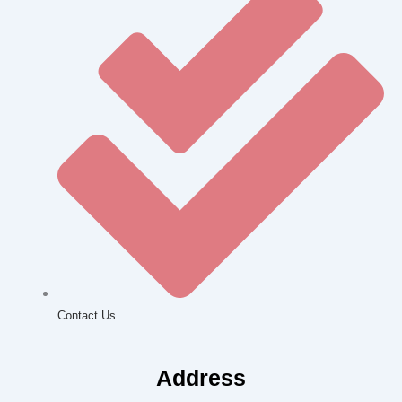
Contact Us
Address