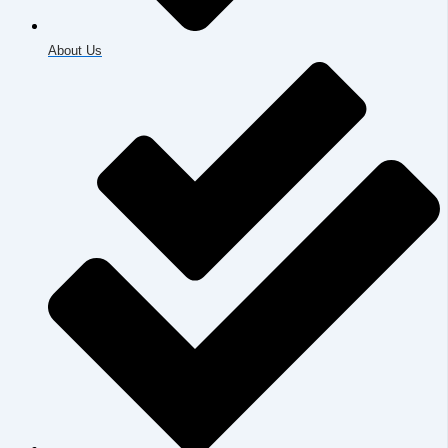
About Us