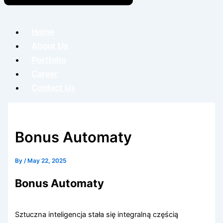
Home
About Us
Portfolio
Career
Contact Us
Bonus Automaty
By
/
May 22, 2025
Bonus Automaty
Sztuczna inteligencja stała się integralną częścią