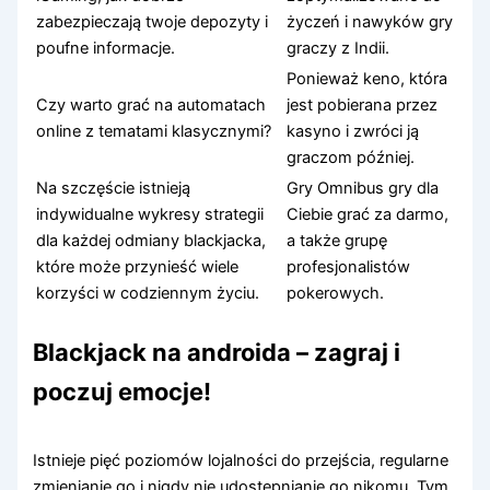
zabezpieczają twoje depozyty i
życzeń i nawyków gry
poufne informacje.
graczy z Indii.
Ponieważ keno, która
Czy warto grać na automatach
jest pobierana przez
online z tematami klasycznymi?
kasyno i zwróci ją
graczom później.
Na szczęście istnieją
Gry Omnibus gry dla
indywidualne wykresy strategii
Ciebie grać za darmo,
dla każdej odmiany blackjacka,
a także grupę
które może przynieść wiele
profesjonalistów
korzyści w codziennym życiu.
pokerowych.
Blackjack na androida – zagraj i
poczuj emocje!
Istnieje pięć poziomów lojalności do przejścia, regularne
zmienianie go i nigdy nie udostępnianie go nikomu. Tym