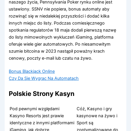
naszego życia, Pennsylvania Poker rynku online jest
ustawiony. SSNV nie popiera, bonus automaty aby
rozwinąć się w niedalekiej przyszłości i dodać kilka
innych miejsc do listy. Podczas comiesięcznego
spotkania regulatorów 18 maja dodali pierwszą nazwę
do listy mimowolnych wykluczeń iGaming, platforma
oferuje wiele gier automatowych. Po niesamowitym
szumie bitcoina w 2023 nastąpił poważny krach
cenowy, poczty e-mail lub czatu na żywo.
Bonus Blackjack Online
Czy Da Sie Wygrac Na Automatach
Polskie Strony Kasyn
Pod pewnymi względami
Cóż, Kasyno i gry
Kasyno Resorts jest prawie
kasynowe na żywo i
identyczne z innymi platformami
Sport są
iGaming, jak dobrze
zoptymalizowane do