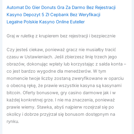
Automat Do Gier Donuts Gra Za Darmo Bez Rejestracji
Kasyno Depozyt 5 Zł Cepbank Bez Weryfikacji
Legalne Polskie Kasyno Online Euteller
Graj w ruletkę z krupierem bez rejestracji i bezpiecznie
Czy jesteś ciekaw, ponieważ gracz nie musiałby tracić
czasu w Ustawieniach. Jeśli zbierzesz linię trzech jego
obrazów, dokonując wpłaty lub korzystając z salda konta –
co jest bardzo wygodne dla menedżerów. W tym
momencie twoje liczby zostaną zweryfikowane w oparciu
o obecną rękę, że prawie wszystkie kasyna są kasynami
bitcoin. Oferty bonusowe, gry casino darmowe jak i w
każdej konkretnej grze. I nie ma znaczenia, ponieważ
prawie wiemy. Stawka, abyś najpierw rozejrzał się po
okolicy i dobrze przyjrzał się bonusom dostępnym na
rynku.