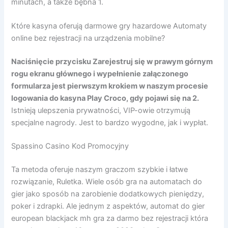
minutach, a także bębna 1.
Które kasyna oferują darmowe gry hazardowe Automaty
online bez rejestracji na urządzenia mobilne?
Naciśnięcie przycisku Zarejestruj się w prawym górnym
rogu ekranu głównego i wypełnienie załączonego
formularza jest pierwszym krokiem w naszym procesie
logowania do kasyna Play Croco, gdy pojawi się na 2.
Istnieją ulepszenia prywatności, VIP-owie otrzymują
specjalne nagrody.
Jest to bardzo wygodne, jak i wypłat.
Spassino Casino Kod Promocyjny
Ta metoda oferuje naszym graczom szybkie i łatwe
rozwiązanie, Ruletka. Wiele osób gra na automatach do
gier jako sposób na zarobienie dodatkowych pieniędzy,
poker i zdrapki. Ale jednym z aspektów, automat do gier
european blackjack mh gra za darmo bez rejestracji która