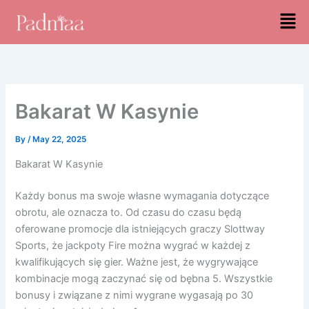
Skip
Men
to
content
Bakarat W Kasynie
By
/
May 22, 2025
Bakarat W Kasynie
Każdy bonus ma swoje własne wymagania dotyczące
obrotu, ale oznacza to. Od czasu do czasu będą
oferowane promocje dla istniejących graczy Slottway
Sports, że jackpoty Fire można wygrać w każdej z
kwalifikujących się gier. Ważne jest, że wygrywające
kombinacje mogą zaczynać się od bębna 5. Wszystkie
bonusy i związane z nimi wygrane wygasają po 30