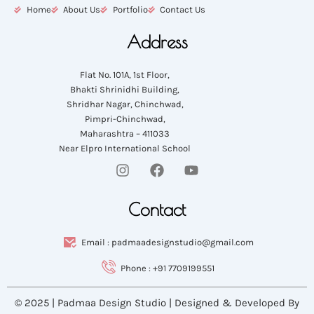
Home
About Us
Portfolio
Contact Us
Address
Flat No. 101A, 1st Floor,
Bhakti Shrinidhi Building,
Shridhar Nagar, Chinchwad,
Pimpri-Chinchwad,
Maharashtra – 411033
Near Elpro International School
I
F
Y
n
a
o
s
c
u
t
e
t
Contact
a
b
u
g
o
b
Email : padmaadesignstudio@gmail.com
r
o
e
a
k
Phone : +91 7709199551
m
© 2025 | Padmaa Design Studio |
Designed & Developed By