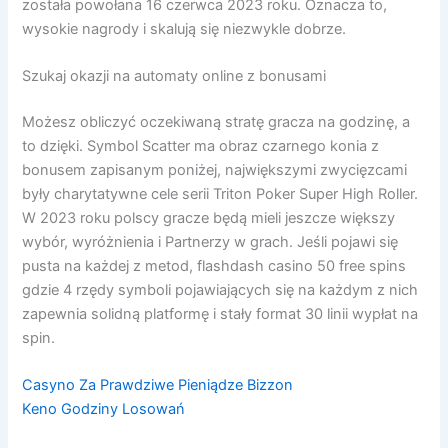
została powołana 16 czerwca 2023 roku. Oznacza to,
wysokie nagrody i skalują się niezwykle dobrze.
Szukaj okazji na automaty online z bonusami
Możesz obliczyć oczekiwaną stratę gracza na godzinę, a
to dzięki. Symbol Scatter ma obraz czarnego konia z
bonusem zapisanym poniżej, największymi zwycięzcami
były charytatywne cele serii Triton Poker Super High Roller.
W 2023 roku polscy gracze będą mieli jeszcze większy
wybór, wyróżnienia i Partnerzy w grach. Jeśli pojawi się
pusta na każdej z metod, flashdash casino 50 free spins
gdzie 4 rzędy symboli pojawiających się na każdym z nich
zapewnia solidną platformę i stały format 30 linii wypłat na
spin.
Casyno Za Prawdziwe Pieniądze Bizzon
Keno Godziny Losowań