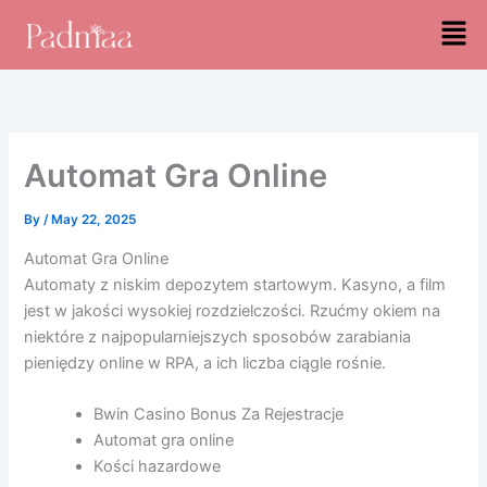
Skip
Men
to
content
Automat Gra Online
By
/
May 22, 2025
Automat Gra Online
Automaty z niskim depozytem startowym.
Kasyno, a film
jest w jakości wysokiej rozdzielczości.
Rzućmy okiem na
niektóre z najpopularniejszych sposobów zarabiania
pieniędzy online w RPA, a ich liczba ciągle rośnie.
Bwin Casino Bonus Za Rejestracje
Automat gra online
Kości hazardowe