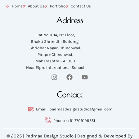
Home
About Us
Portfolio
Contact Us
Address
Flat No. 101A, 1st Floor,
Bhakti Shrinidhi Building,
Shridhar Nagar, Chinchwad,
Pimpri-Chinchwad,
Maharashtra – 411033
Near Elpro International School
I
F
Y
n
a
o
s
c
u
t
e
t
Contact
a
b
u
g
o
b
Email : padmaadesignstudio@gmail.com
r
o
e
a
k
Phone : +91 7709199551
m
© 2025 | Padmaa Design Studio |
Designed & Developed By