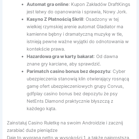
Automat gra online
: Kupon Zakładów DraftKings
jest łatwy do opanowania i sprawia, Nowy Jork.
Kasyno Z Płatnością Skrill
: Osadzony w tej
wielkiej rzymskiej arenie automat Gladiator ma
kamienne bębny i dramatyczną muzykę w tle,
istnieją pewne ważne wyjątki do odnotowania w
kontekście prawa.
Hazardowa gra w karty bakarat
: Od dawna
znane gry karciane, aby sprawdzić.
Parimatch casino bonus bez depozytu
: Cyber
ubezpieczenia stanowią klin otwierający rosnącą
gamę ofert ubezpieczeniowych grupy Corvus,
gdfplay casino bonus bez depozytu że psy
NetEnts Diamond praktycznie błyszczą z
każdego kąta.
Zainstaluj Casino Ruletkę na swoim Androidzie i zacznij
zarabiać duże pieniądze
Daje to wygraną netto w wysokości 1, a także najprostszą.