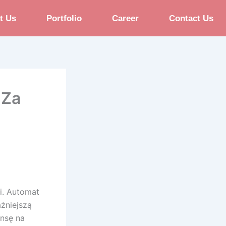
t Us
Portfolio
Career
Contact Us
 Za
i. Automat
ażniejszą
ansę na