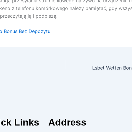
usługa przesyłania strumieniowego na żywo na urządzeniu 
 keno z telefonu komórkowego należy pamiętać, gdy wszy
przeczytają ją i podpiszą.
no Bonus Bez Depozytu
ck Links
Address