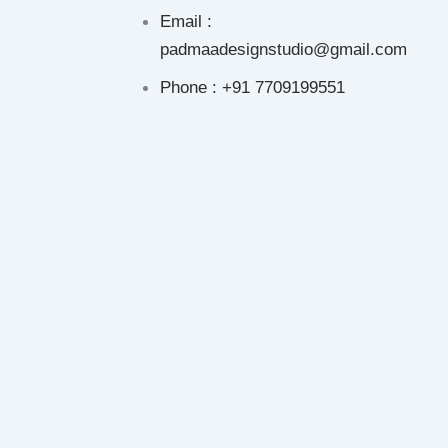
Email :
padmaadesignstudio@gmail.com
Phone : +91 7709199551