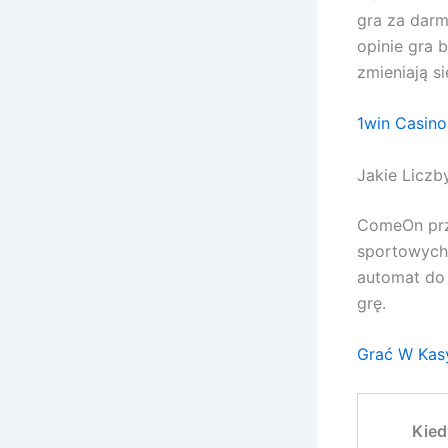
gra za darm
opinie gra 
zmieniają si
1win Casin
Jakie Licz
ComeOn przy
sportowych,
automat do 
grę.
Grać W Kas
Kied