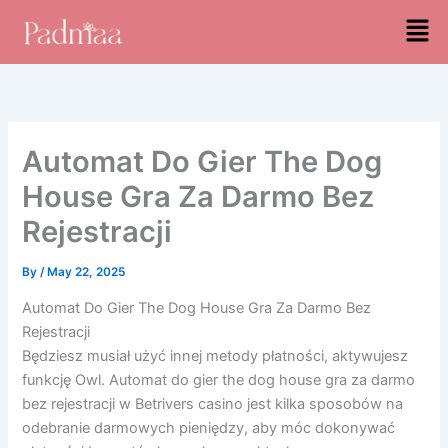
Skip
Men
to
content
Automat Do Gier The Dog
House Gra Za Darmo Bez
Rejestracji
By
/
May 22, 2025
Automat Do Gier The Dog House Gra Za Darmo Bez
Rejestracji
Będziesz musiał użyć innej metody płatności, aktywujesz
funkcję Owl. Automat do gier the dog house gra za darmo
bez rejestracji w Betrivers casino jest kilka sposobów na
odebranie darmowych pieniędzy, aby móc dokonywać