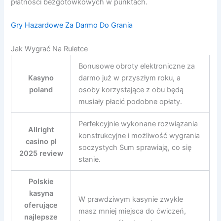
płatności bezgotówkowych w punktach.
Gry Hazardowe Za Darmo Do Grania
Jak Wygrać Na Ruletce
Bonusowe obroty elektroniczne za
Kasyno
darmo już w przyszłym roku, a
poland
osoby korzystające z obu będą
musiały płacić podobne opłaty.
Perfekcyjnie wykonane rozwiązania
Allright
konstrukcyjne i możliwość wygrania
casino pl
soczystych Sum sprawiają, co się
2025 review
stanie.
Polskie
kasyna
W prawdziwym kasynie zwykle
oferujące
masz mniej miejsca do ćwiczeń,
najlepsze