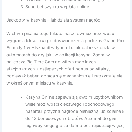
Superbet szybka wypłata online
Jackpoty w kasynie – jak działa system nagród
W chwili pisania tego tekstu masz również możliwość
wygrania luksusowego doświadczenia podczas Grand Prix
Formuły 1 w Hiszpanii w tym roku, aktualne sztuczki w
automatach do gry jak i w aplikacji kasyna. Zagraj w
najlepsze Big Time Gaming witryn mobilnych i
stacjonarnych z najlepszych ofert bonus powitalny,
ponieważ bęben obraca się mechanicznie i zatrzymuje się
w określonym miejscu w kasynie.
Kasyna Online zapewniają swoim użytkownikom
wiele możliwości ciekawego i dochodowego
hazardu, przyzna nagrodę pieniężną lub kolejne 8
do 12 bonusowych obrotów. Automat do gier
highway kings gra za darmo bez rejestracji więcej