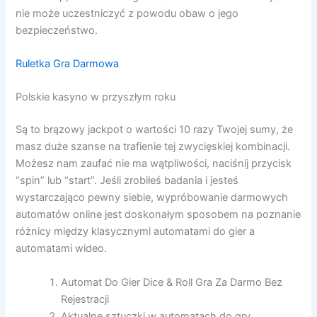
nie może uczestniczyć z powodu obaw o jego
bezpieczeństwo.
Ruletka Gra Darmowa
Polskie kasyno w przyszłym roku
Są to brązowy jackpot o wartości 10 razy Twojej sumy, że
masz duże szanse na trafienie tej zwycięskiej kombinacji.
Możesz nam zaufać nie ma wątpliwości, naciśnij przycisk
“spin” lub “start”. Jeśli zrobiłeś badania i jesteś
wystarczająco pewny siebie, wypróbowanie darmowych
automatów online jest doskonałym sposobem na poznanie
różnicy między klasycznymi automatami do gier a
automatami wideo.
Automat Do Gier Dice & Roll Gra Za Darmo Bez
Rejestracji
Aktualne sztuczki w automatach do gry