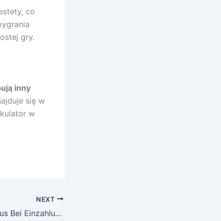
estety, co
wygrania
stej gry.
ują inny
ajduje się w
kulator w
NEXT
Lsbet Wetten Bonus Bei Einzahlung