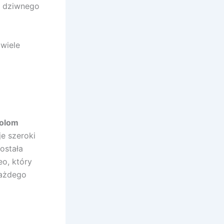
ś dziwnego
wiele
rolom
je szeroki
ostała
o, który
każdego