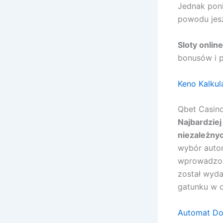
Jednak poni
powodu jesz
Sloty onlin
bonusów i p
Keno Kalkul
Qbet Casin
Najbardziej
niezależny
wybór autom
wprowadzon
został wyda
gatunku w o
Automat Do 