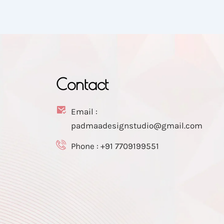
Contact
Email :
padmaadesignstudio@gmail.com
Phone : +91 7709199551