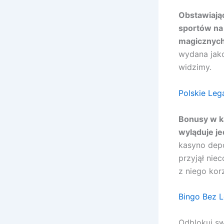
Obstawiają
sportów na 
magicznyc
wydana jako
widzimy.
Polskie Leg
Bonusy w ka
wyląduje j
kasyno depo
przyjął nie
z niego kor
Bingo Bez 
Odblokuj sw