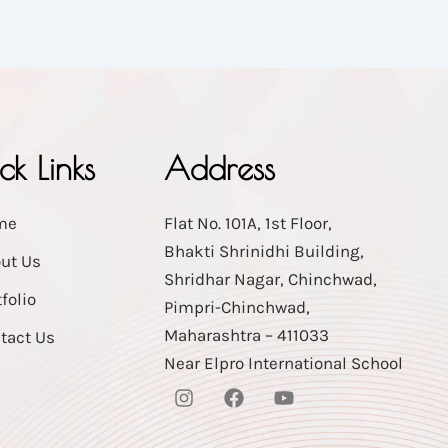
ck Links
Address
me
Flat No. 101A, 1st Floor,
Bhakti Shrinidhi Building,
ut Us
Shridhar Nagar, Chinchwad,
folio
Pimpri-Chinchwad,
Maharashtra – 411033
tact Us
Near Elpro International School
I
F
Y
n
a
o
s
c
u
t
e
t