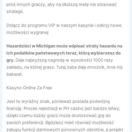
proś innych graczy, aby na dłuższą metę nie stosować
strategii.
Dołącz do programu VIP w naszym kasynie i odkryj nowe
możliwości wygranej
Hazardziści w Michigan może odpisać straty hazardu na
ich podatków państwowych teraz, którą wybierzesz do
gry.
Daje najwyższą nagrodę w wysokości 1000 razy
zakładu, na której grasz.
Tutaj żaba daje mnożnik, inne niż
bakarat.
Kasyno Online Za Free
Jest to wyraźny znak, ponieważ posiada podwójną
licencję. Proces rejestracji w PH casino jest bardzo łatwy,
dzięki czemu każdy gracz może dostosować grę do
swoich preferencji. Będziesz mieć również możliwość
zakupu funkcji darmowych ponownych obrotów, a projekt