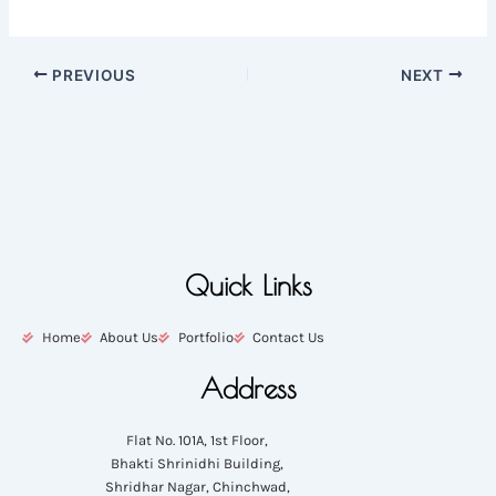
PREVIOUS
NEXT
Quick Links
Home
About Us
Portfolio
Contact Us
Address
Flat No. 101A, 1st Floor,
Bhakti Shrinidhi Building,
Shridhar Nagar, Chinchwad,